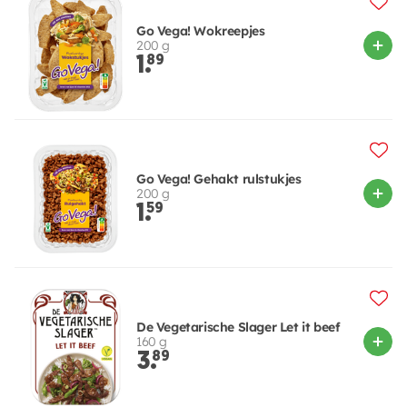
Go Vega! Wokreepjes
200 g
1.
89
Go Vega! Gehakt rulstukjes
200 g
1.
59
De Vegetarische Slager Let it beef
160 g
3.
89