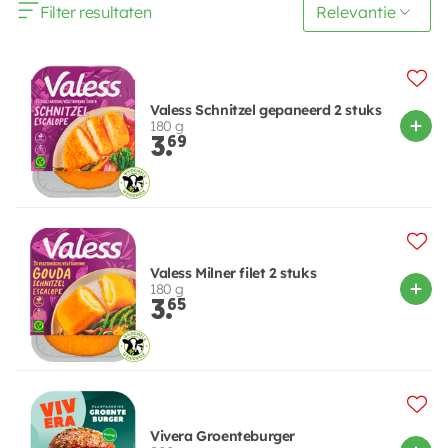
Filter resultaten
Valess Schnitzel gepaneerd 2 stuks
180 g
3.
69
Valess Milner filet 2 stuks
180 g
3.
65
Vivera Groenteburger