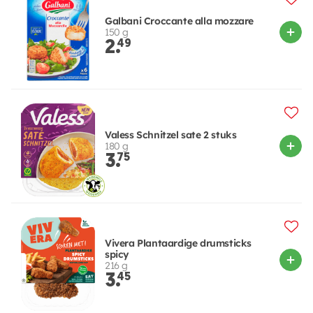
Galbani Croccante alla mozzare
150 g
2.
49
Valess Schnitzel sate 2 stuks
180 g
3.
75
Vivera Plantaardige drumsticks
spicy
216 g
3.
45