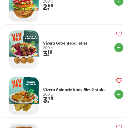
200 g
2.
69
Vivera Groenteballetjes
200 g
3.
18
Vivera Spinazie kaas filet 2 stuks
200 g
3.
79