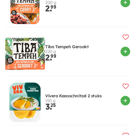
200 g
2.
99
Tiba Tempeh Gerookt
220 g
2.
99
Vivera Kaasschnitzel 2 stuks
150 g
3.
25