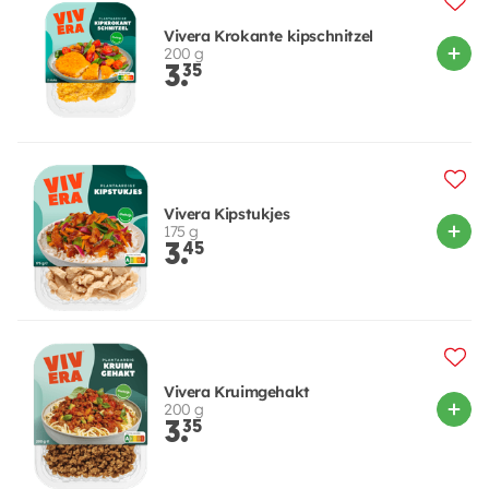
Vivera Krokante kipschnitzel
200 g
3.
35
Vivera Kipstukjes
175 g
3.
45
Vivera Kruimgehakt
200 g
3.
35