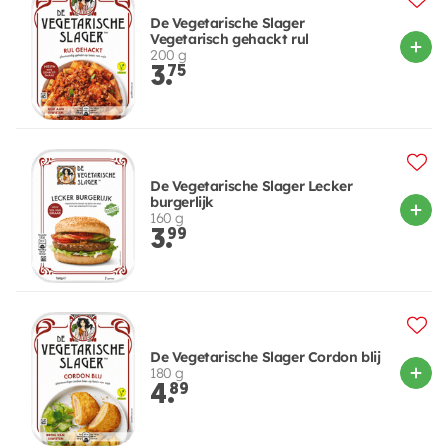
De Vegetarische Slager
Vegetarisch gehackt rul
200 g
3.
75
De Vegetarische Slager Lecker
burgerlijk
160 g
3.
99
De Vegetarische Slager Cordon blij
180 g
4.
89