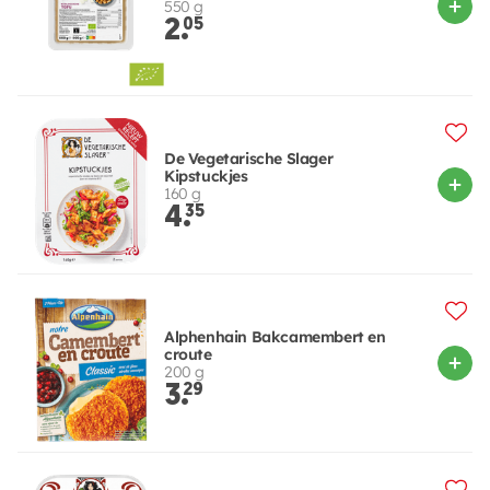
550 g
2.
05
De Vegetarische Slager
Kipstuckjes
160 g
4.
35
Alphenhain Bakcamembert en
croute
200 g
3.
29