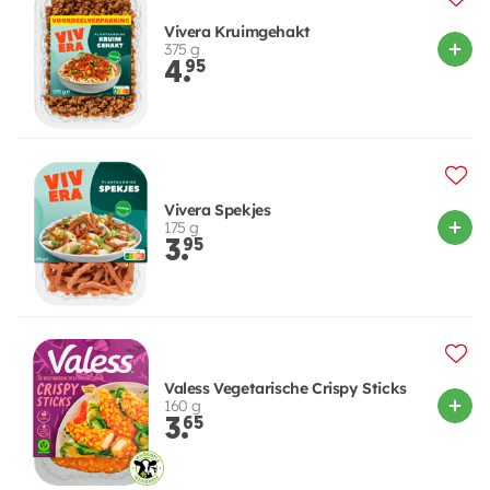
Vivera Kruimgehakt
375 g
4.
95
Vivera Spekjes
175 g
3.
95
Valess Vegetarische Crispy Sticks
160 g
3.
65