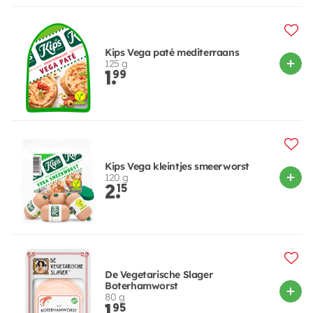
Kips Vega paté mediterraans
125 g
1.
99
Kips Vega kleintjes smeerworst
120 g
2.
15
De Vegetarische Slager
Boterhamworst
80 g
1.
95