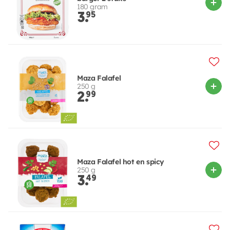
180 gram
3.
95
Maza Falafel
250 g
2.
99
Maza Falafel hot en spicy
250 g
3.
49