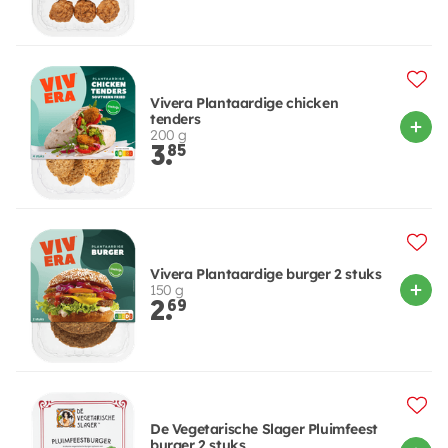
Vivera Plantaardige chicken
tenders
200 g
3.
85
Vivera Plantaardige burger 2 stuks
150 g
2.
69
De Vegetarische Slager Pluimfeest
burger 2 stuks