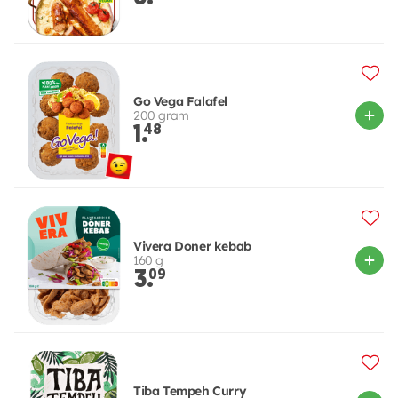
Go Vega Falafel
200 gram
1.
48
Vivera Doner kebab
160 g
3.
09
Tiba Tempeh Curry