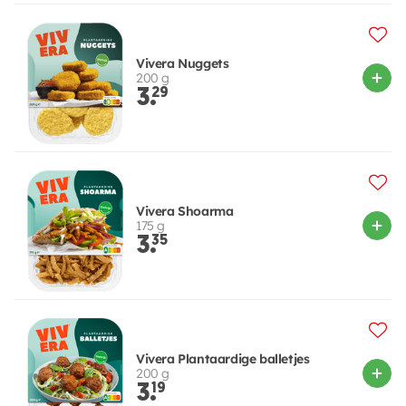
Vivera Nuggets
200 g
3.
29
Vivera Shoarma
175 g
3.
35
Vivera Plantaardige balletjes
200 g
3.
19