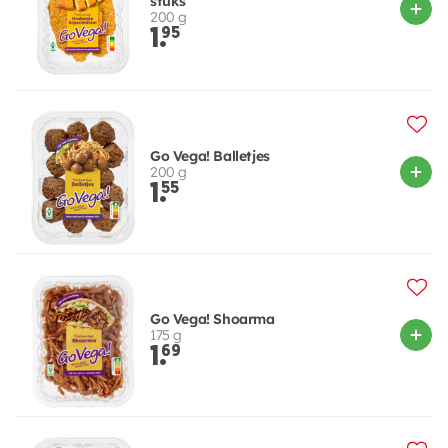
stuks
200 g
1.
95
Go Vega! Balletjes
200 g
1.
55
Go Vega! Shoarma
175 g
1.
69