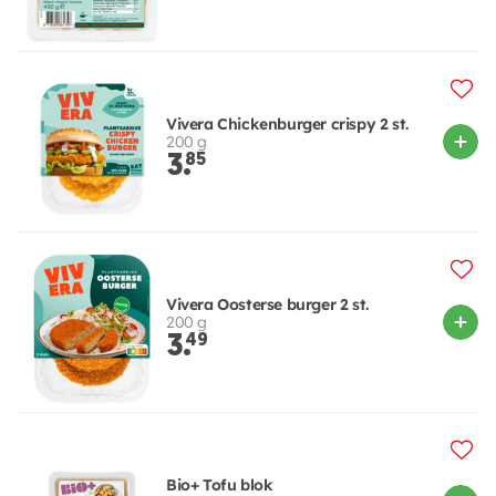
Vivera Chickenburger crispy 2 st.
200 g
3.
85
Vivera Oosterse burger 2 st.
200 g
3.
49
Bio+ Tofu blok