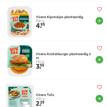
Vivera Kipstukjes plantaardig
300 g
4.
95
Vivera Kroketburger plantaardig 2
st.
150 g
3.
55
Vivera Tofu
450 g
2.
29