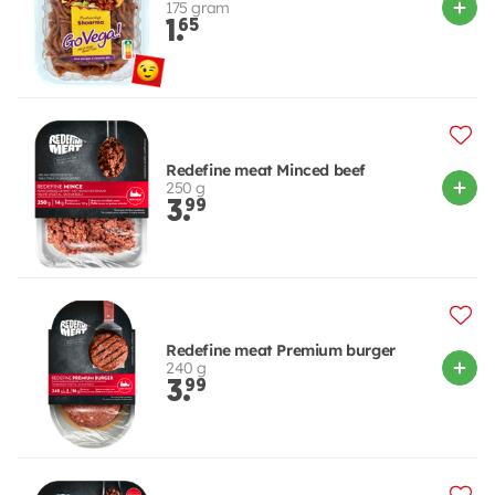
175 gram
1.
65
Redefine meat Minced beef
250 g
3.
99
Redefine meat Premium burger
240 g
3.
99