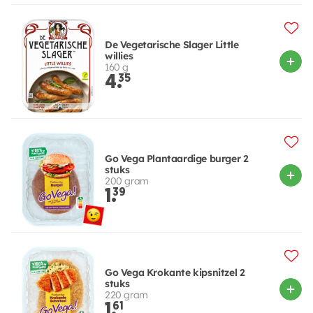
De Vegetarische Slager Little
willies
160 g
4.
35
Go Vega Plantaardige burger 2
stuks
200 gram
1.
39
Go Vega Krokante kipsnitzel 2
stuks
220 gram
1.
61