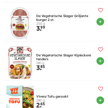
De Vegetarische Slager Griljante
burger 2 st.
200 g
3.
99
De Vegetarische Slager Kipleckere
tenders
180 g
3.
85
Vivera Tofu gerookt
280 g
2.
65