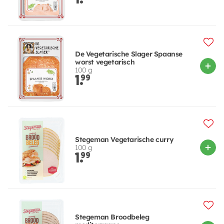
De Vegetarische Slager Spaanse
worst vegetarisch
100 g
1.
99
Stegeman Vegetarische curry
100 g
1.
99
Stegeman Broodbeleg