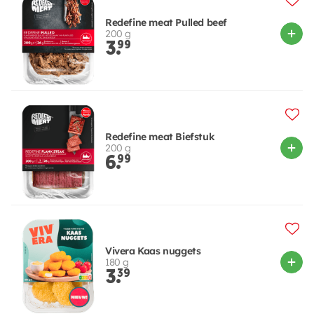
Redefine meat Pulled beef
200 g
3.
99
Redefine meat Biefstuk
200 g
6.
99
Vivera Kaas nuggets
180 g
3.
39