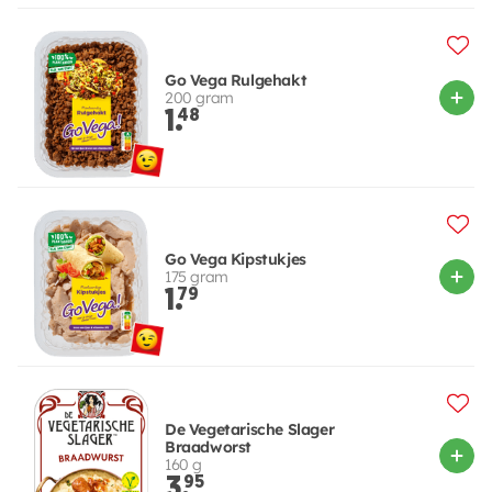
Go Vega Rulgehakt
200 gram
1.
48
Go Vega Kipstukjes
175 gram
1.
79
De Vegetarische Slager
Braadworst
160 g
3.
95