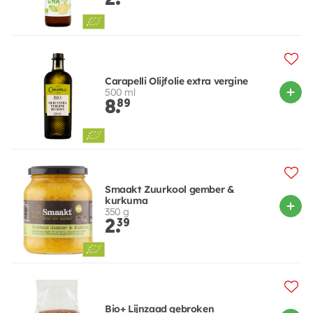
Carapelli Olijfolie extra vergine
500 ml
8.
89
Smaakt Zuurkool gember &
kurkuma
350 g
2.
39
Bio+ Lijnzaad gebroken