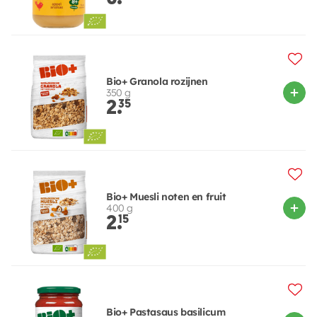
Bio+ Granola rozijnen
350 g
2.
35
Bio+ Muesli noten en fruit
400 g
2.
15
Bio+ Pastasaus basilicum