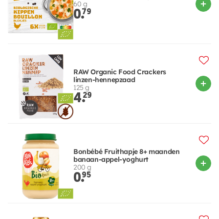
60 g
0.
79
RAW Organic Food Crackers
linzen-hennepzaad
125 g
4.
29
Bonbébé Fruithapje 8+ maanden
banaan-appel-yoghurt
200 g
0.
95