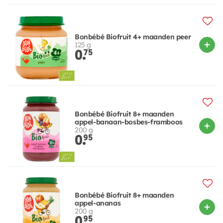
Bonbébé Biofruit 4+ maanden peer
125 g
0.
75
Bonbébé Biofruit 8+ maanden
appel-banaan-bosbes-framboos
200 g
0.
95
Bonbébé Biofruit 8+ maanden
appel-ananas
200 g
0.
95