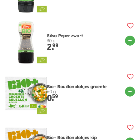
Silvo Peper zwart
30 g
2.
99
Bio+ Bouillonblokjes groente
60 g
0.
59
Bio+ Bouillonblokjes kip