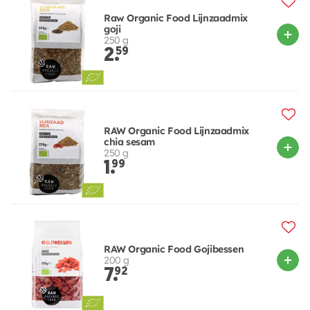
Raw Organic Food Lijnzaadmix
goji
250 g
2.
59
RAW Organic Food Lijnzaadmix
chia sesam
250 g
1.
99
RAW Organic Food Gojibessen
200 g
7.
92