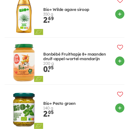
Bio+ Wilde agave siroop
350 g
2.
69
Bonbébé Fruithapje 8+ maanden
druif-appel-wortel-mandarijn
200 g
0.
95
Bio+ Pesto groen
140 g
2.
05