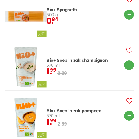
Bio+ Spaghetti
500 g
0.
84
Bio+ Soep in zak champignon
570 ml
1.
99
2.29
Bio+ Soep in zak pompoen
570 ml
1.
99
2.59