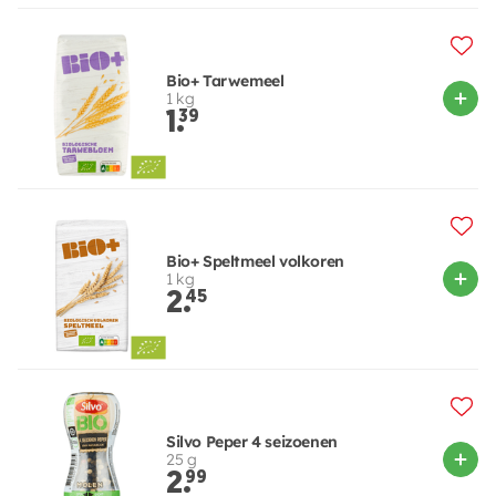
Bio+ Tarwemeel
1 kg
1.
39
Bio+ Speltmeel volkoren
1 kg
2.
45
Silvo Peper 4 seizoenen
25 g
2.
99