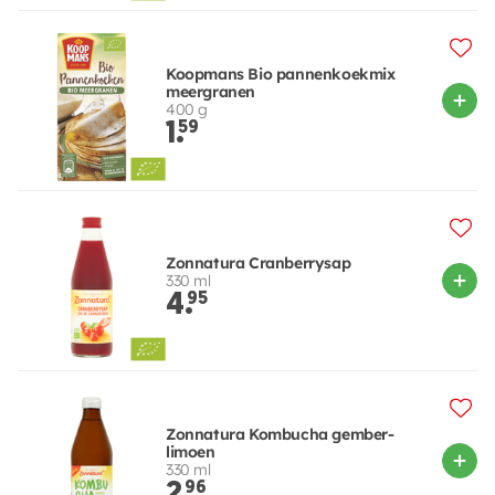
Koopmans Bio pannenkoekmix
meergranen
400 g
1.
59
Zonnatura Cranberrysap
330 ml
4.
95
Zonnatura Kombucha gember-
limoen
330 ml
2.
96