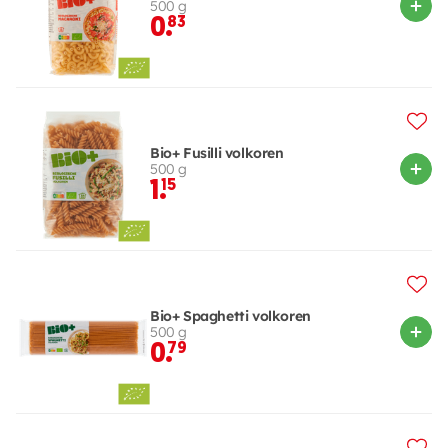
500 g
0.
83
Bio+ Fusilli volkoren
500 g
1.
15
Bio+ Spaghetti volkoren
500 g
0.
79