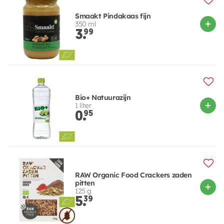
Smaakt Pindakaas fijn
350 ml
3.
99
Bio+ Natuurazijn
1 liter
0.
95
RAW Organic Food Crackers zaden
pitten
125 g
5.
39