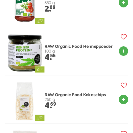
350 g
2.
09
RAW Organic Food Henneppoeder
100 g
4.
55
RAW Organic Food Kokoschips
250 g
4.
69