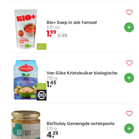
Bio+ Soep in zak tomaat
570 ml
1.
99
2.45
Van Gilse Kristalsuiker biologische
750 g
1.
45
BioToday Gemengde notenpasta
170 g
4.
29