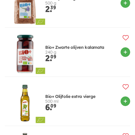
500 g
2.
39
Bio+ Zwarte olijven kalamata
240 g
2.
09
Bio+ Olijfolie extra vierge
500 ml
6.
09