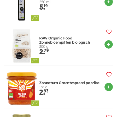
250 ml
5.
19
RAW Organic Food
Zonnebloempitten biologisch
300 g
2.
79
Zonnatura Groentespread paprika
135 g
2.
93