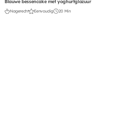
Blauwe bessencake met yoghurtglazuur
Nagerecht
Eenvoudig
20 Min