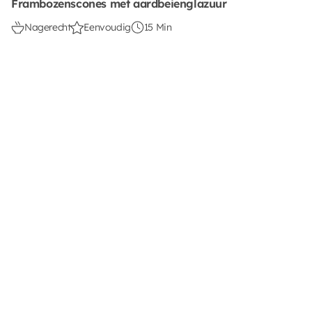
Frambozenscones met aardbeienglazuur
Nagerecht
Eenvoudig
15 Min