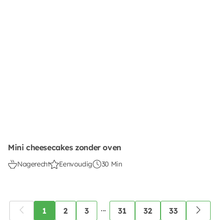
Mini cheesecakes zonder oven
Nagerecht
Eenvoudig
30 Min
...
1
2
3
31
32
33