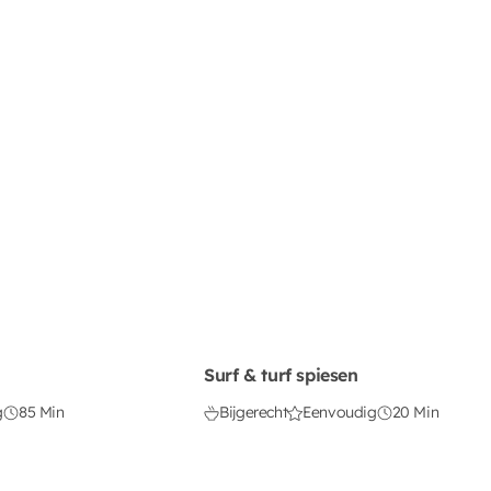
Surf & turf spiesen
g
85 Min
Bijgerecht
Eenvoudig
20 Min