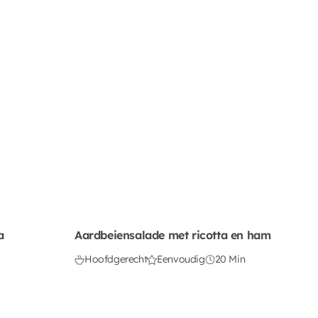
a
Aardbeiensalade met ricotta en ham
Hoofdgerecht
Eenvoudig
20 Min