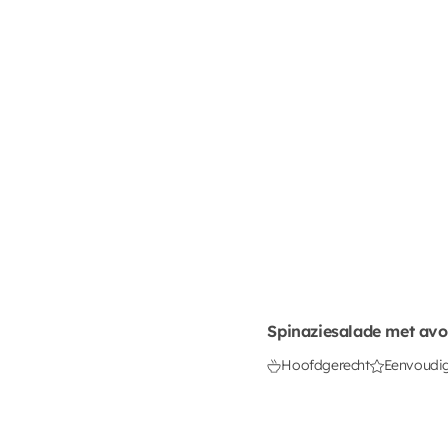
Spinaziesalade met av
Hoofdgerecht
Eenvoudi