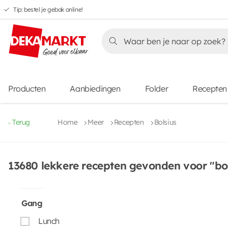
Tip: bestel je gebak online!
Overslaan
Overslaan
Overslaan
naar
naar
naar
Overslaan
hoofdnavigatie
hoofdinhoud
voettekstinhoud
naar
aanbiedingen
Producten
Aanbiedingen
Folder
Recepten
Terug
Home
Meer
Recepten
Bolsius
13680 lekkere recepten gevonden voor "bol
Gang
Lunch