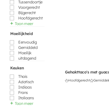
Tussendoortje
Voorgerecht
Bijgerecht
Hoofdgerecht
Toon meer
Moeilijkheid
Eenvoudig
Gemiddeld
Moeilijk
uitdagend
Keuken
Gehakttaco's met guac
Thais
Hoofdgerecht
Gemiddel
Aziatisch
Indiaas
Frans
Italiaans
Toon meer