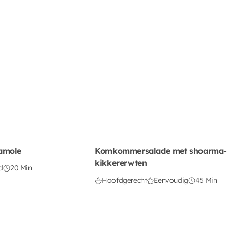
amole
Komkommersalade met shoarma-
kikkererwten
d
20 Min
Hoofdgerecht
Eenvoudig
45 Min