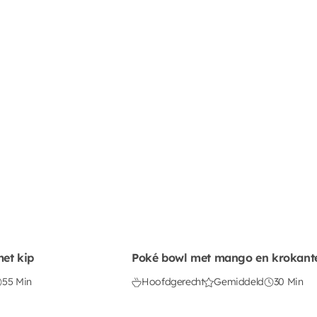
met kip
Poké bowl met mango en krokante
55 Min
Hoofdgerecht
Gemiddeld
30 Min