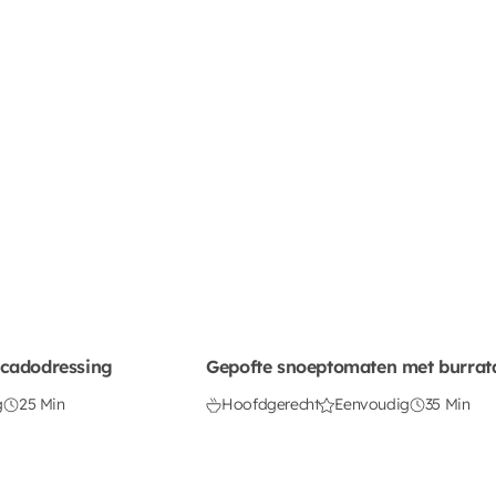
ocadodressing
Gepofte snoeptomaten met burrat
g
25 Min
Hoofdgerecht
Eenvoudig
35 Min