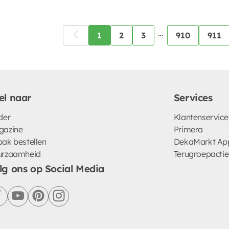
...
1
2
3
910
911
el naar
Services
der
Klantenservice
gazine
Primera
ak bestellen
DekaMarkt Ap
urzaamheid
Terugroepactie
lg ons op Social Media
facebook
youtube
pinterest
instagram