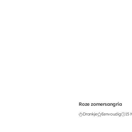
Roze zomersangria
Drankje
Eenvoudig
15 