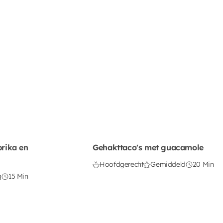
prika en
Gehakttaco's met guacamole
Hoofdgerecht
Gemiddeld
20 Min
g
15 Min