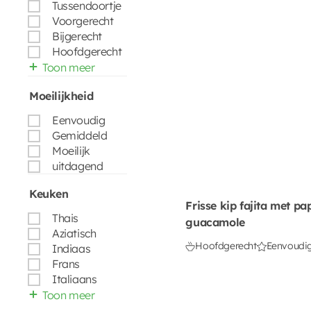
Tussendoortje
Voorgerecht
Bijgerecht
Hoofdgerecht
Toon meer
Moeilijkheid
Eenvoudig
Gemiddeld
Moeilijk
uitdagend
Keuken
Frisse kip fajita met pa
Thais
guacamole
Aziatisch
Hoofdgerecht
Eenvoudi
Indiaas
Frans
Italiaans
Toon meer