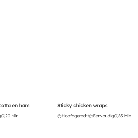
cotta en ham
Sticky chicken wraps
g
20 Min
Hoofdgerecht
Eenvoudig
85 Min