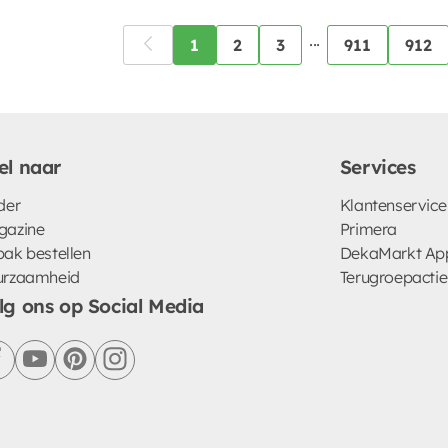
...
1
2
3
911
912
el naar
Services
der
Klantenservice
gazine
Primera
ak bestellen
DekaMarkt Ap
urzaamheid
Terugroepactie
lg ons op Social Media
facebook
youtube
pinterest
instagram