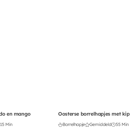
ado en mango
Oosterse borrelhapjes met kip
15 Min
Borrelhapje
Gemiddeld
55 Min