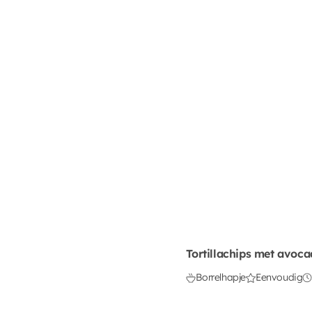
Tortillachips met avoc
Borrelhapje
Eenvoudig