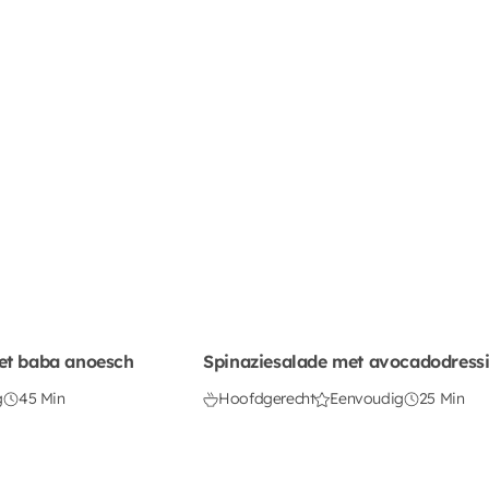
et baba anoesch
Spinaziesalade met avocadodress
g
45 Min
Hoofdgerecht
Eenvoudig
25 Min