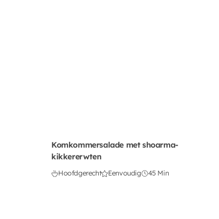
Komkommersalade met shoarma-
kikkererwten
Hoofdgerecht
Eenvoudig
45 Min