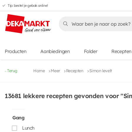
Tip: bestel je gebak online!
Overslaan
Overslaan
Overslaan
naar
naar
naar
Overslaan
hoofdnavigatie
hoofdinhoud
voettekstinhoud
naar
aanbiedingen
Producten
Aanbiedingen
Folder
Recepten
Terug
Home
Meer
Recepten
Simon levelt
13681 lekkere recepten gevonden voor "Sim
Gang
Lunch